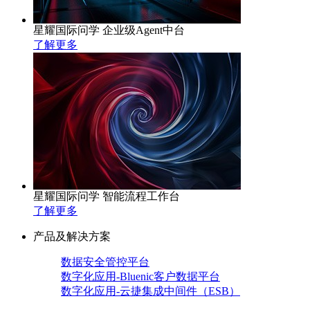
星耀国际问学 企业级Agent中台
了解更多
星耀国际问学 智能流程工作台
了解更多
产品及解决方案
数据安全管控平台
数字化应用-Bluenic客户数据平台
数字化应用-云捷集成中间件（ESB）