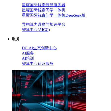
星耀国际鲲泰智算服务器
星耀国际鲲泰问学一体机
星耀国际鲲泰问学一体机DeepSeek版
异构算力调度与加速平台
智算中心(AICC)
服务
DC·AI生态创新中心
AI服务
AI培训
智算中心运营服务